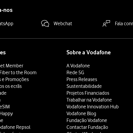
a-nos
atsApp
Webchat
Fala con
es
Sobre a Vodafone
et Member
A Vodafone
Fiber to the Room
Rede 5G
s e Promoções
Press Releases
os os ecrãs
Sustentabilidade
dade
Projetos Financiados
a
Trabalhar na Vodafone
 eSIM
Vodafone Innovation Hub
 Happy
Vodafone Blog
ne
Fundação Vodafone
odafone Repsol
Contactar Fundação