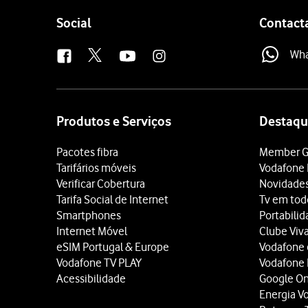
Follow
Social
Contact
us
Wh
Site
map
Produtos e Serviços
Destaqu
Pacotes fibra
Member G
Tarifários móveis
Vodafone 
Verificar Cobertura
Novidade
Tarifa Social de Internet
Tv em tod
Smartphones
Portabili
Internet Móvel
Clube Viv
eSIM Portugal & Europe
Vodafone
Vodafone TV PLAY
Vodafone
Acessibilidade
Google O
Energia V