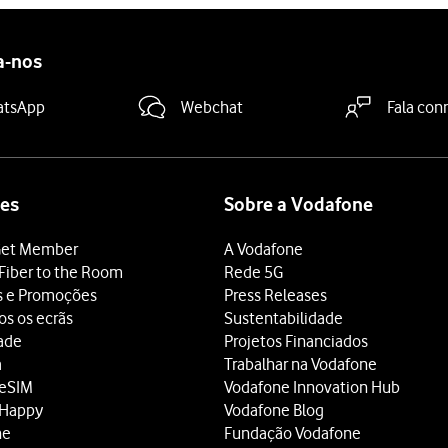
a-nos
atsApp
Webchat
Fala con
es
Sobre a Vodafone
et Member
A Vodafone
Fiber to the Room
Rede 5G
s e Promoções
Press Releases
os os ecrãs
Sustentabilidade
dade
Projetos Financiados
a
Trabalhar na Vodafone
 eSIM
Vodafone Innovation Hub
 Happy
Vodafone Blog
ne
Fundação Vodafone