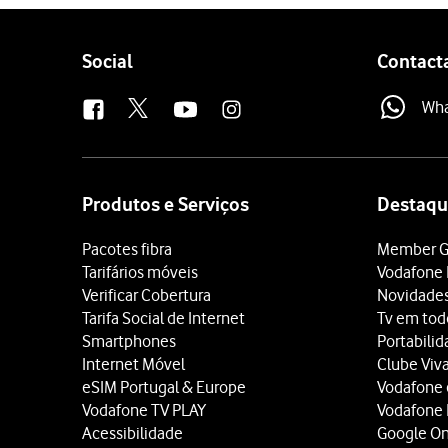
Follow
Social
Contact
us
Wh
Site
map
Produtos e Serviços
Destaqu
Pacotes fibra
Member G
Tarifários móveis
Vodafone 
Verificar Cobertura
Novidade
Tarifa Social de Internet
Tv em tod
Smartphones
Portabili
Internet Móvel
Clube Viv
eSIM Portugal & Europe
Vodafone
Vodafone TV PLAY
Vodafone
Acessibilidade
Google O