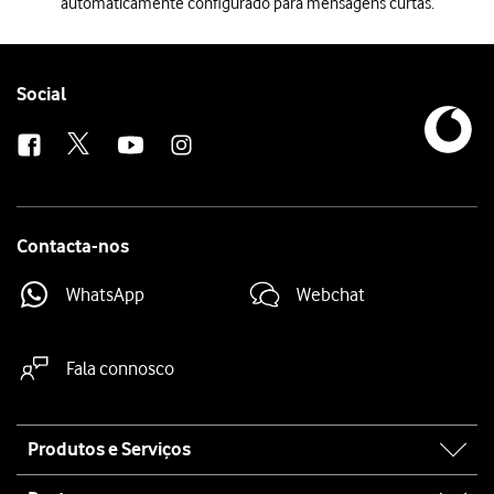
automaticamente configurado para mensagens curtas.
Quando inserir o cartão SIM no telefone, este será automaticamente 
Follow
Social
us
Contacta-nos
WhatsApp
Webchat
Fala connosco
Site
Produtos e Serviços
map