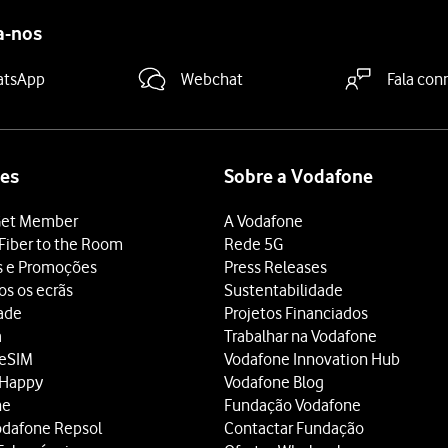
a-nos
atsApp
Webchat
Fala con
es
Sobre a Vodafone
et Member
A Vodafone
Fiber to the Room
Rede 5G
s e Promoções
Press Releases
os os ecrãs
Sustentabilidade
dade
Projetos Financiados
a
Trabalhar na Vodafone
 eSIM
Vodafone Innovation Hub
 Happy
Vodafone Blog
ne
Fundação Vodafone
odafone Repsol
Contactar Fundação