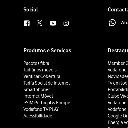
Follow
Social
Contact
us
Wh
Site
map
Produtos e Serviços
Destaqu
Pacotes fibra
Member G
Tarifários móveis
Vodafone 
Verificar Cobertura
Novidade
Tarifa Social de Internet
Tv em tod
Smartphones
Portabili
Internet Móvel
Clube Viv
eSIM Portugal & Europe
Vodafone
Vodafone TV PLAY
Vodafone
Acessibilidade
Google O
Energia V