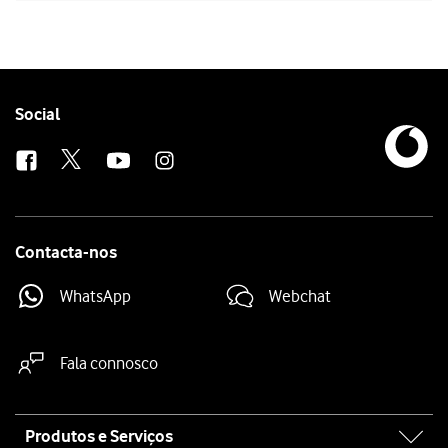
Follow
Social
us
Contacta-nos
WhatsApp
Webchat
Fala connosco
Site
Produtos e Serviços
map