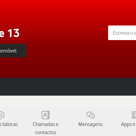
e 13
elemóvel
 básicas
Chamadas e
Mensagens
Apps e
contactos