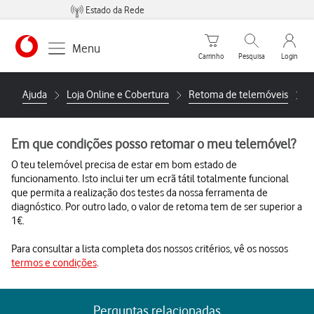
Estado da Rede
Carrinho de compras
Pesquisar
My Vo
Menu
Carrinho
Pesquisa
Login
https://www.vodafone.pt
Ajuda
Loja Online e Cobertura
Retoma de telemóveis
E
Em que condições posso retomar o meu telemóvel?
O teu telemóvel precisa de estar em bom estado de
funcionamento. Isto inclui ter um ecrã tátil totalmente funcional
que permita a realização dos testes da nossa ferramenta de
diagnóstico. Por outro lado, o valor de retoma tem de ser superior a
1€.
Para consultar a lista completa dos nossos critérios, vê os nossos
termos e condições
.
Perguntas relacionadas