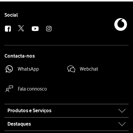
Follow
Social
us
Contacta-nos
WhatsApp
Webchat
Fala connosco
Site
Produtos e Serviços
map
Destaques