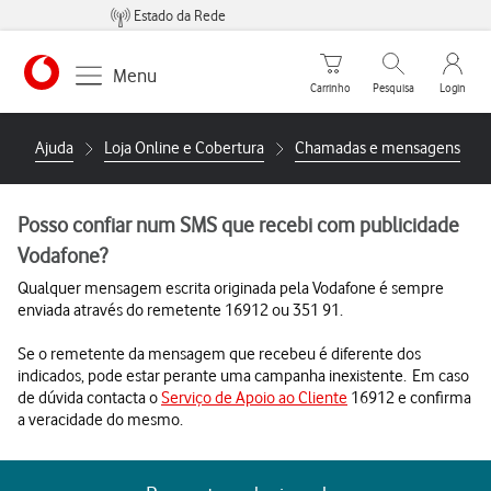
Estado da Rede
Carrinho de compras
Pesquisar
My Vo
Menu
Carrinho
Pesquisa
Login
https://www.vodafone.pt
Ajuda
Loja Online e Cobertura
Chamadas e mensagens
Posso confiar num SMS que recebi com publicidade
Vodafone?
Qualquer mensagem escrita originada pela Vodafone é sempre
enviada através do remetente 16912 ou 351 91.
Se o remetente da mensagem que recebeu é diferente dos
indicados, pode estar perante uma campanha inexistente. Em caso
de dúvida contacta o
Serviço de Apoio ao Cliente
16912 e confirma
a veracidade do mesmo.