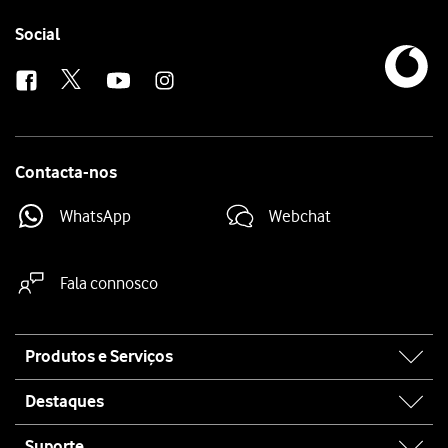
Follow
Social
us
Contacta-nos
WhatsApp
Webchat
Fala connosco
Site
Produtos e Serviços
map
Destaques
Suporte