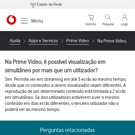
Estado da Rede
Carrinho de compras
Pesquisar
My Vo
Menu
Carrinho
Pesquisa
Login
https://www.vodafone.pt
Ajuda
Apps e Serviços
Prime Video
Na Prime Video, é p
Na Prime Video, é possível visualização em
simultâneo por mais que um utilizador?
Sim. Permite ver em streaming em até 3 ecrãs ao mesmo tempo,
desde que os conteúdos a serem visualizados sejam diferentes. A
reprodução de um determinado conteúdo está limitada a 2 ecrãs
em simultâneo. Se dois utilizadores estiverem a ver o mesmo
conteúdo em dois ecrãs diferentes, o terceiro utilizador não o
poderá ver ao mesmo tempo.
Perguntas relacionadas