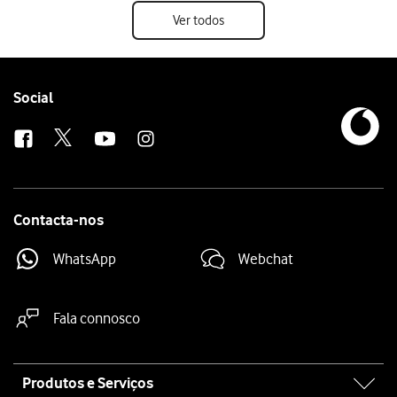
Ver todos
Follow
Social
us
Contacta-nos
WhatsApp
Webchat
Fala connosco
Site
Produtos e Serviços
map