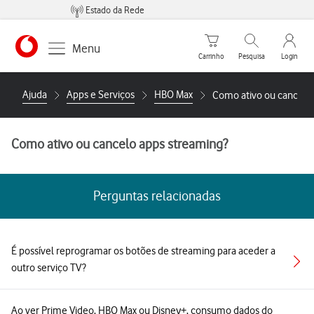
Estado da Rede
Carrinho de compras
Pesquisar
My Vo
Menu
Carrinho
Pesquisa
Login
https://www.vodafone.pt
Ajuda
Apps e Serviços
HBO Max
Como ativo ou cancelo
Como ativo ou cancelo apps streaming?
Perguntas relacionadas
É possível reprogramar os botões de streaming para aceder a
outro serviço TV?
Ao ver Prime Video, HBO Max ou Disney+, consumo dados do