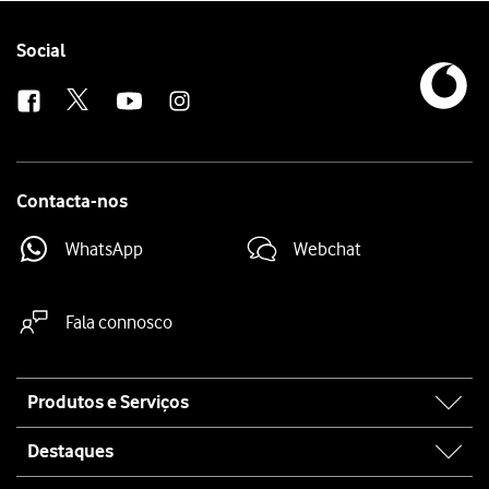
Follow
Social
us
Contacta-nos
WhatsApp
Webchat
Fala connosco
Site
Produtos e Serviços
map
Destaques