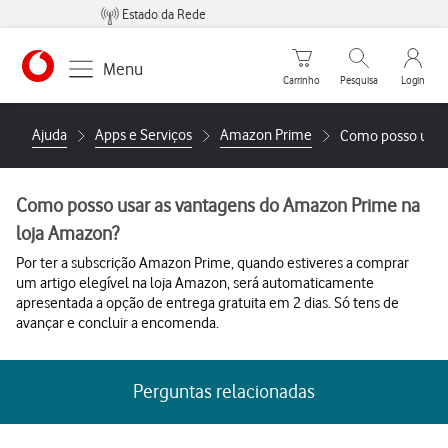
Estado da Rede
Carrinho de compras
Pesquisar
My Vo
Menu
Carrinho
Pesquisa
Login
https://www.vodafone.pt
Ajuda
Apps e Serviços
Amazon Prime
Como posso usar
Como posso usar as vantagens do Amazon Prime na
loja Amazon?
Por ter a subscrição Amazon Prime, quando estiveres a comprar
um artigo elegível na loja Amazon, será automaticamente
apresentada a opção de entrega gratuita em 2 dias. Só tens de
avançar e concluir a encomenda.
Perguntas relacionadas