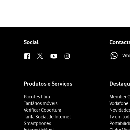
Follow
Social
Contact
us
Wh
Site
map
Produtos e Serviços
Destaqu
Pacotes fibra
Member G
Tarifários móveis
Vodafone 
Verificar Cobertura
Novidade
Tarifa Social de Internet
Tv em tod
Smartphones
Portabili