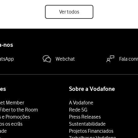
Ver todos
a-nos
atsApp
Webchat
Fala con
es
Sobre a Vodafone
et Member
A Vodafone
Fiber to the Room
Rede 5G
s e Promoções
Press Releases
os os ecrãs
Sustentabilidade
dade
Projetos Financiados