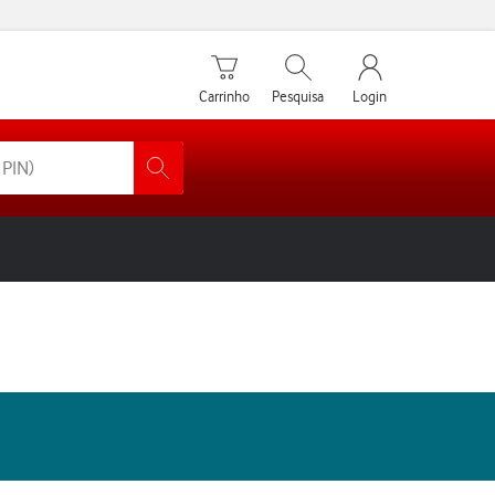
Carrinho de compras
Pesquisar
My Vodafone Men
Carrinho
Pesquisa
Login