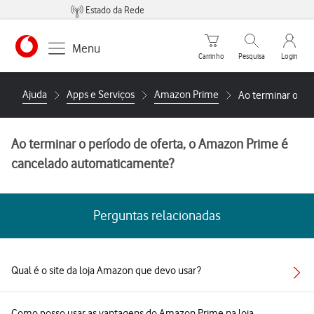
Estado da Rede
Carrinho de compras
Pesquisar
My Vo
Menu
Carrinho
Pesquisa
Login
https://www.vodafone.pt
Ajuda
Apps e Serviços
Amazon Prime
Ao terminar o pe
Ao terminar o período de oferta, o Amazon Prime é
cancelado automaticamente?
Perguntas relacionadas
Qual é o site da loja Amazon que devo usar?
Como posso usar as vantagens do Amazon Prime na loja