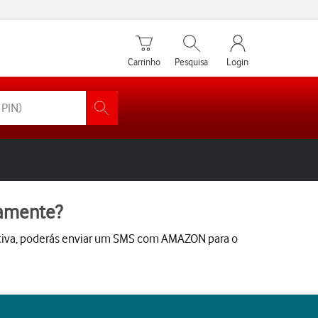
Carrinho de compras
Pesquisar
My Vodafone Men
Carrinho
Pesquisa
Login
camente?
rnativa, poderás enviar um SMS com AMAZON para o