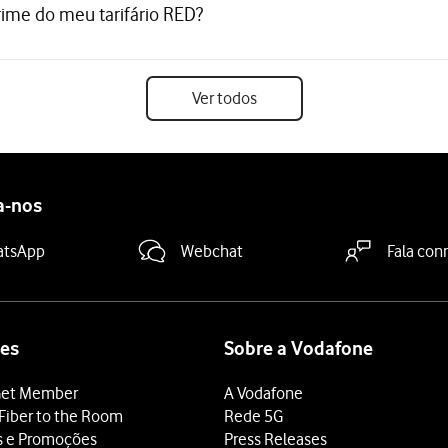
ime do meu tarifário RED?
Ver todos
a-nos
atsApp
Webchat
Fala con
es
Sobre a Vodafone
et Member
A Vodafone
Fiber to the Room
Rede 5G
s e Promoções
Press Releases