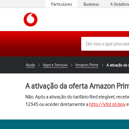
Particulares
Business
A Vodafon
https://www.vodafone.pt
Ajuda
Apps e Serviços
Amazon Prime
A ativação da
A ativação da oferta Amazon Pri
Não. Após a ativação do tarifário Red elegível, rec
12345 ou aceder diretamente a
http://vfpt.pt/apv
e