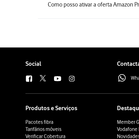
Como posso ativar a oferta Amazon Pr
Follow
Social
Contact
us
Wh
Site
map
Produtos e Serviços
Destaqu
Pacotes fibra
Member G
Tarifários móveis
Vodafone 
Verificar Cobertura
Novidade