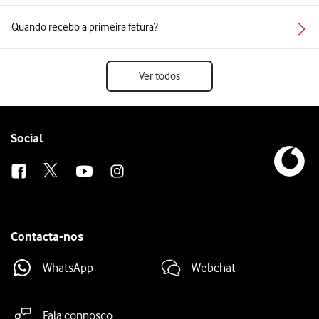
Quando recebo a primeira fatura?
Ver todos
Follow
Social
us
Contacta-nos
WhatsApp
Webchat
Fala connosco