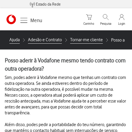
Estado da Rede
Carrinho de compras
Pesquisar
My Vo
Menu
Carrinho
Pesquisa
Login
https://www.vodafone.pt
Ajuda
Adesão e Contrato
Tornar-me cliente
Posso ader
Posso aderir à Vodafone mesmo tendo contrato com
outra operadora?
Sim, podes aderir à Vodafone mesmo que tenhas um contrato com
outra operadora. Se ainda estiveres dentro do período de
fidelização na outra operadora, é possível mudar na mesma.
Nesses casos, a operadora atual poderá aplicar um custo de
rescisão antecipada, mas a Vodafone ajuda-te a perceber esse valor
antes de avançares, para que possas decidir com total
transparência.
Além disso, podes pedir a portabilidade do teu número, garantindo
que manténs o contacto habitual sem interrupções de serviço.