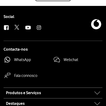
Follow
Social
us
Contacta-nos
WhatsApp
Webchat
Fala connosco
Site
Produtos e Serviços
map
Destaques