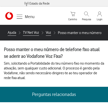
Estado da Rede
Carrinho de compras
Pesquisar
My Vo
Menu
Carrinho
Pesquisa
Login
https://www.vodafone.pt
Ajuda
TV Net Voz
Voz
Posso manter o meu número de tel
Posso manter o meu número de telefone fixo atual
se aderir ao Vodafone Voz Fixa?
Sim, solicitando a Portabilidade do teu número fixo no momento da
ativação, sem qualquer custo adicional. O processo é gerido pela
Vodafone, não sendo necessário dirigires-te ao teu operador de
rede fixa atual.
Perguntas relacionadas