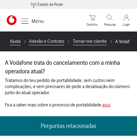
Estado da Rede
Carrinho de compras
Pesquisar
My Vo
Menu
Carrinho
Pesquisa
Login
https://www.vodafone.pt
Ajuda
Adesão e Contrato
Tornar-me cliente
A Vodafone
A Vodafone trata do cancelamento com a minha
operadora atual?
Tratamos do teu pedido de portabilidade, sem custos nem
complicações, e sem precisares de pedir a desativação do número
junto do atual operador.
Fica a saber mais sobre o processo de portabilidade
aqui
.
Perguntas relacionadas