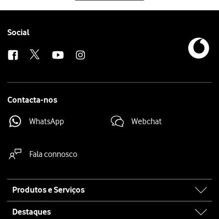
Follow
Social
us
Contacta-nos
WhatsApp
Webchat
Fala connosco
Site
Produtos e Serviços
map
Destaques