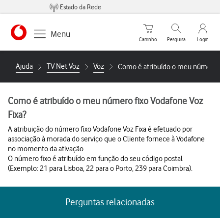
Estado da Rede
Carrinho de compras
Pesquisar
My Vo
Menu
Carrinho
Pesquisa
Login
https://www.vodafone.pt
Ajuda
TV Net Voz
Voz
Como é atribuído o meu número f
Como é atribuído o meu número fixo Vodafone Voz
Fixa?
A atribuição do número fixo Vodafone Voz Fixa é efetuado por
associação à morada do serviço que o Cliente fornece à Vodafone
no momento da ativação.
O número fixo é atribuído em função do seu código postal
(Exemplo: 21 para Lisboa, 22 para o Porto, 239 para Coimbra).
Perguntas relacionadas