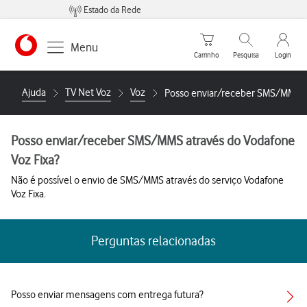
Estado da Rede
Carrinho de compras
Pesquisar
My Vo
Menu
Carrinho
Pesquisa
Login
https://www.vodafone.pt
Ajuda
TV Net Voz
Voz
Posso enviar/receber SMS/MMS at
Posso enviar/receber SMS/MMS através do Vodafone
Voz Fixa?
Não é possível o envio de SMS/MMS através do serviço Vodafone
Voz Fixa.
Perguntas relacionadas
Posso enviar mensagens com entrega futura?