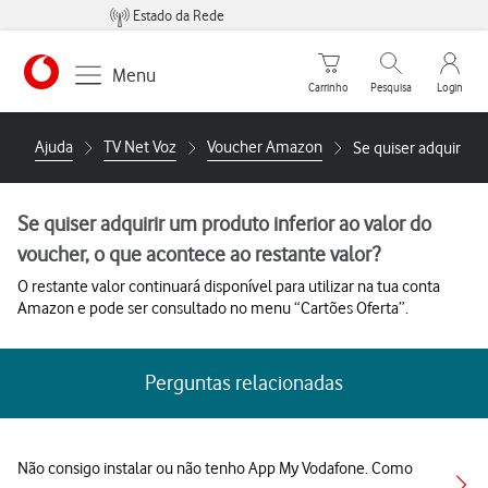
Estado da Rede
Carrinho de compras
Pesquisar
My Vo
Menu
Carrinho
Pesquisa
Login
https://www.vodafone.pt
Ajuda
TV Net Voz
Voucher Amazon
Se quiser adquirir u
Se quiser adquirir um produto inferior ao valor do
voucher, o que acontece ao restante valor?
O restante valor continuará disponível para utilizar na tua conta
Amazon e pode ser consultado no menu “Cartões Oferta”.
Perguntas relacionadas
Não consigo instalar ou não tenho App My Vodafone. Como