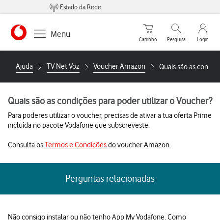
Estado da Rede
Carrinho de compras
Pesquisar
My Vo
Menu
Carrinho
Pesquisa
Login
https://www.vodafone.pt
Ajuda
TV Net Voz
Voucher Amazon
Quais são as condiçõ
Quais são as condições para poder utilizar o Voucher?
Para poderes utilizar o voucher, precisas de ativar a tua oferta Prime
incluída no pacote Vodafone que subscreveste.
Consulta os
Termos e Condições
do voucher Amazon.
Perguntas relacionadas
Não consigo instalar ou não tenho App My Vodafone. Como