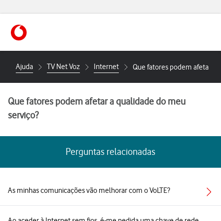
https://www.vodafone.pt
Ajuda
TV Net Voz
Internet
Que fatores podem afetar a 
Que fatores podem afetar a qualidade do meu
serviço?
Perguntas relacionadas
As minhas comunicações vão melhorar com o VoLTE?
Ao aceder à Internet sem fios, é-me pedida uma chave de rede,