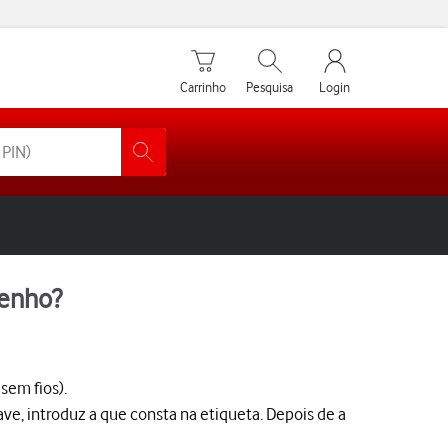
Carrinho de compras
Pesquisar
My Vodafone Men
Carrinho
Pesquisa
Login
tenho?
sem fios).
have, introduz a que consta na etiqueta. Depois de a