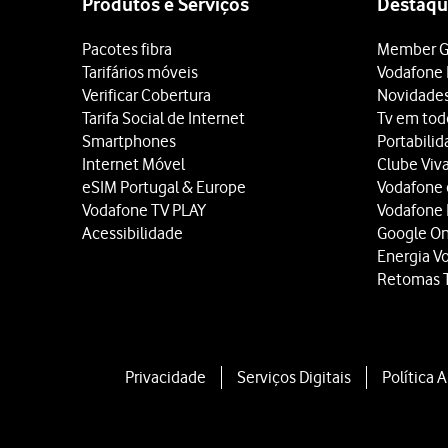
Produtos e Serviços
Destaqu
Pacotes fibra
Member G
Tarifários móveis
Vodafone 
Verificar Cobertura
Novidade
Tarifa Social de Internet
Tv em tod
Smartphones
Portabili
Internet Móvel
Clube Viv
eSIM Portugal & Europe
Vodafone
Vodafone TV PLAY
Vodafone
Acessibilidade
Google O
Energia V
Retomas 
Privacidade
Serviços Digitais
Política 