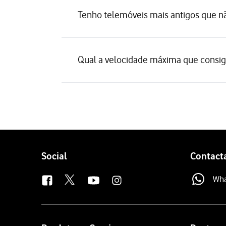
Tenho telemóveis mais antigos que nã
Qual a velocidade máxima que consigo
Follow
Social
Contact
us
Wh
Site
map