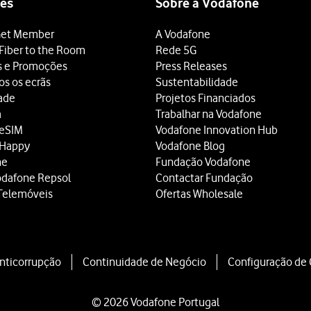
es
Sobre a Vodafone
et Member
A Vodafone
Fiber to the Room
Rede 5G
s e Promoções
Press Releases
os os ecrãs
Sustentabilidade
dade
Projetos Financiados
a
Trabalhar na Vodafone
 eSIM
Vodafone Innovation Hub
 Happy
Vodafone Blog
ne
Fundação Vodafone
odafone Repsol
Contactar Fundação
Telemóveis
Ofertas Wholesale
Anticorrupção
Continuidade de Negócio
Configuração de
© 2026 Vodafone Portugal