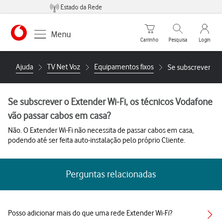
Estado da Rede
Carrinho de compras
Pesquisar
My Vo
Menu
Carrinho
Pesquisa
Login
https://www.vodafone.pt
Ajuda
TV Net Voz
Equipamentos fixos
Se subscrever o E
Se subscrever o Extender Wi-Fi, os técnicos Vodafone
vão passar cabos em casa?
Não. O Extender Wi-Fi não necessita de passar cabos em casa,
podendo até ser feita auto-instalação pelo próprio Cliente.
Perguntas relacionadas
Posso adicionar mais do que uma rede Extender Wi-Fi?