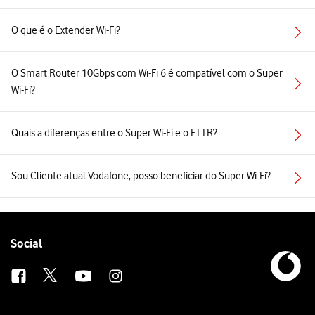
O que é o Extender Wi-Fi?
O Smart Router 10Gbps com Wi-Fi 6 é compatível com o Super
Wi-Fi?
Quais a diferenças entre o Super Wi-Fi e o FTTR?
Sou Cliente atual Vodafone, posso beneficiar do Super Wi-Fi?
Follow
Social
us