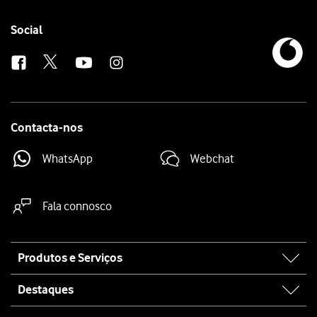
Follow
Social
us
Contacta-nos
WhatsApp
Webchat
Fala connosco
Site
Produtos e Serviços
map
Destaques