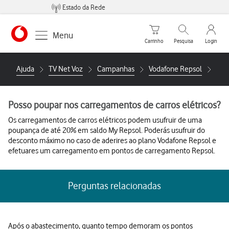
Estado da Rede
Carrinho de compras
Pesquisar
My Vo
Menu
Carrinho
Pesquisa
Login
https://www.vodafone.pt
Ajuda
TV Net Voz
Campanhas
Vodafone Repsol
Pos
Posso poupar nos carregamentos de carros elétricos?
Os carregamentos de carros elétricos podem usufruir de uma
poupança de até 20% em saldo My Repsol. Poderás usufruir do
desconto máximo no caso de aderires ao plano Vodafone Repsol e
efetuares um carregamento em pontos de carregamento Repsol.
Perguntas relacionadas
Após o abastecimento, quanto tempo demoram os pontos