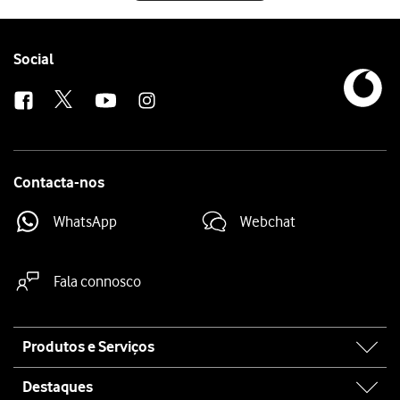
Follow
Social
us
Contacta-nos
WhatsApp
Webchat
Fala connosco
Site
Produtos e Serviços
map
Destaques