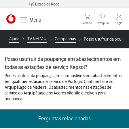
Estado da Rede
Carrinho de compras
Pesquisar
My Vo
Menu
Carrinho
Pesquisa
Login
https://www.vodafone.pt
Ajuda
TV Net Voz
Campanhas
Posso usufruir da poupan
Posso usufruir da poupança em abastecimentos em
todas as estações de serviço Repsol?
Podes usufruir da poupança em combustíveis nos abastecimentos
em qualquer estação de serviço de Portugal Continental e no
Arquipélago da Madeira. Os abastecimentos nas estações de
serviço do Arquipélago dos Açores não são elegíveis para
poupança.
Perguntas relacionadas