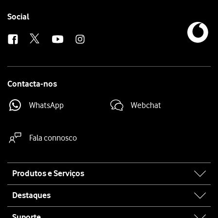
Follow
Social
us
Contacta-nos
WhatsApp
Webchat
Fala connosco
Site
Produtos e Serviços
map
Destaques
Suporte