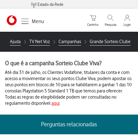
Estado da Rede
Carrinho de compras
Pesquisar
My Vo
Menu
Carrinho
Pesquisa
Login
https://www.vodafone.pt
Ajuda
TV Net Voz
Campanhas
Grande Sorteio Clube Viv
O que é a campanha Sorteio Clube Viva?
Até dia 31 de julho, os Clientes Vodafone, titulares da conta e com
acesso a movimentar os seus pontos Clube Viva, podem apostar os
seus pontos em blocos de 10 para se habilitarem a ganhar 1 das 10
consolas Playstation 5 Standard 1 TB que temos para oferecer.
Todas as regras de elegibilidade podem ser consultadas no
regulamento disponível
aqui
.
Perguntas relacionadas