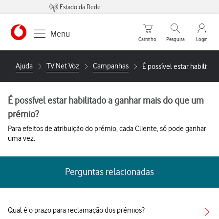
Estado da Rede
Carrinho de compras
Pesquisar
My Vo
Menu
Carrinho
Pesquisa
Login
https://www.vodafone.pt
Ajuda
TV Net Voz
Campanhas
É possível estar habilit
É possível estar habilitado a ganhar mais do que um
prémio?
Para efeitos de atribuição do prémio, cada Cliente, só pode ganhar
uma vez.
Perguntas relacionadas
Qual é o prazo para reclamação dos prémios?