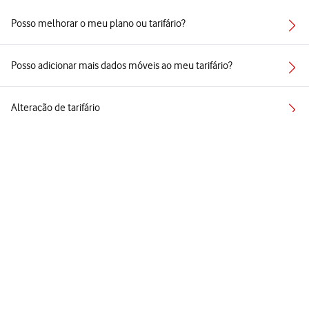
Posso melhorar o meu plano ou tarifário?
Posso adicionar mais dados móveis ao meu tarifário?
Alteração de tarifário
A alteração de tarifário tem custos?
Recebi um e-mail com uma oferta exclusiva. E agora?
Ver todos
Follow
Social