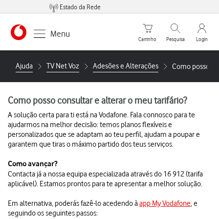
Estado da Rede
Carrinho de compras
Pesquisar
My Vo
Menu
Carrinho
Pesquisa
Login
https://www.vodafone.pt
Ajuda
TV Net Voz
Adesões e Alterações
Como posso cons
Como posso consultar e alterar o meu tarifário?
A solução certa para ti está na Vodafone. Fala connosco para te
ajudarmos na melhor decisão: temos planos flexíveis e
personalizados que se adaptam ao teu perfil, ajudam a poupar e
garantem que tiras o máximo partido dos teus serviços.
Como avançar?
Contacta já a nossa equipa especializada através do 16 912 (tarifa
aplicável). Estamos prontos para te apresentar a melhor solução.
Em alternativa, poderás fazê-lo acedendo à
app My Vodafone
, e
seguindo os seguintes passos: