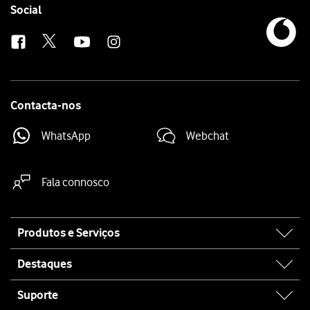
Follow
Social
us
Contacta-nos
WhatsApp
Webchat
Fala connosco
Site
Produtos e Serviços
map
Destaques
Suporte