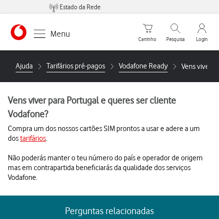
Estado da Rede
Carrinho de compras
Pesquisar
My Vo
Menu
Carrinho
Pesquisa
Login
https://www.vodafone.pt
Ajuda
Tarifários pré-pagos
Vodafone Ready
Vens viver p
Vens viver para Portugal e queres ser cliente
Vodafone?
Compra um dos nossos cartões SIM prontos a usar e adere a um
dos
tarifários
.
Não poderás manter o teu número do país e operador de origem
mas em contrapartida beneficiarás da qualidade dos serviços
Vodafone.
Perguntas relacionadas