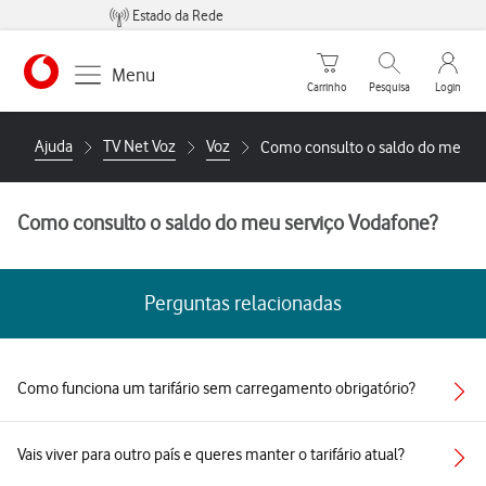
Estado da Rede
Carrinho de compras
Pesquisar
My Vo
Menu
Carrinho
Pesquisa
Login
https://www.vodafone.pt
Ajuda
TV Net Voz
Voz
Como consulto o saldo do meu se
Como consulto o saldo do meu serviço Vodafone?
Perguntas relacionadas
Como funciona um tarifário sem carregamento obrigatório?
Vais viver para outro país e queres manter o tarifário atual?