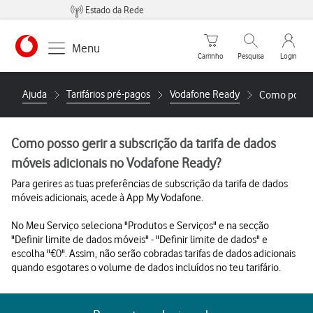
Estado da Rede
Carrinho de compras
Pesquisar
My Vo
Menu
Carrinho
Pesquisa
Login
https://www.vodafone.pt
Ajuda
Tarifários pré-pagos
Vodafone Ready
Como posso g
Como posso gerir a subscrição da tarifa de dados
móveis adicionais no Vodafone Ready?
Para gerires as tuas preferências de subscrição da tarifa de dados
móveis adicionais, acede à App My Vodafone.
No Meu Serviço seleciona "Produtos e Serviços" e na secção
"Definir limite de dados móveis" - "Definir limite de dados" e
escolha "€0". Assim, não serão cobradas tarifas de dados adicionais
quando esgotares o volume de dados incluídos no teu tarifário.