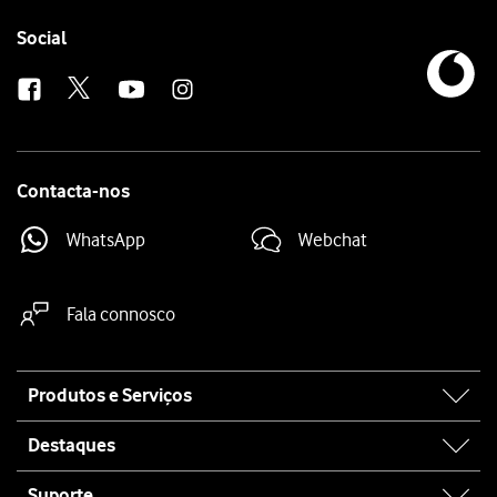
Follow
Social
us
Contacta-nos
WhatsApp
Webchat
Fala connosco
Site
Produtos e Serviços
map
Destaques
Suporte