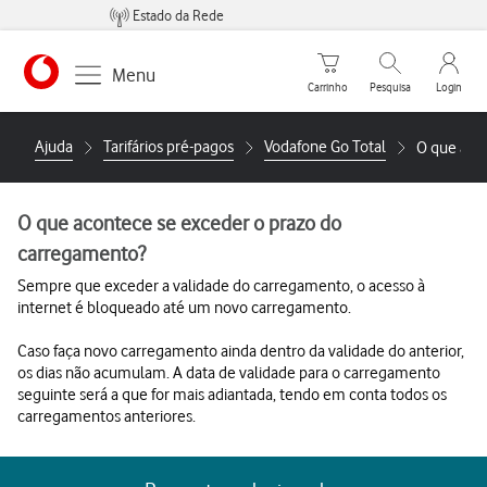
Estado da Rede
Carrinho de compras
Pesquisar
My Vo
Menu
Carrinho
Pesquisa
Login
https://www.vodafone.pt
Ajuda
Tarifários pré-pagos
Vodafone Go Total
O que aco
O que acontece se exceder o prazo do
carregamento?
Sempre que exceder a validade do carregamento, o acesso à
internet é bloqueado até um novo carregamento.
Caso faça novo carregamento ainda dentro da validade do anterior,
os dias não acumulam. A data de validade para o carregamento
seguinte será a que for mais adiantada, tendo em conta todos os
carregamentos anteriores.