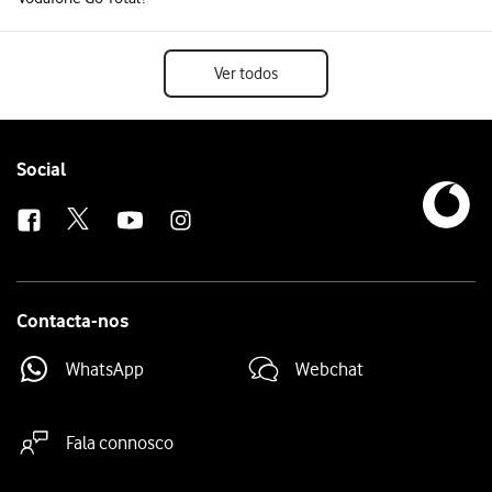
Ver todos
Follow
Social
us
Contacta-nos
WhatsApp
Webchat
Fala connosco