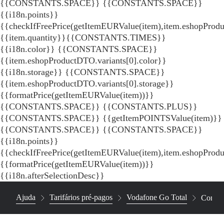
{{CONSTANTS.SPACE}}
{{CONSTANTS.SPACE}}
{{i18n.points}}
{{checkIfFreePrice(getItemEURValue(item),item.eshopProdu
{{item.quantity}}{{CONSTANTS.TIMES}}
{{i18n.color}} {{CONSTANTS.SPACE}}
{{item.eshopProductDTO.variants[0].color}}
{{i18n.storage}} {{CONSTANTS.SPACE}}
{{item.eshopProductDTO.variants[0].storage}}
{{formatPrice(getItemEURValue(item))}}
{{CONSTANTS.SPACE}} {{CONSTANTS.PLUS}}
{{CONSTANTS.SPACE}} {{getItemPOINTSValue(item)}}
{{CONSTANTS.SPACE}}
{{CONSTANTS.SPACE}}
{{i18n.points}}
{{checkIfFreePrice(getItemEURValue(item),item.eshopProd
{{formatPrice(getItemEURValue(item))}}
{{i18n.afterSelectionDesc}}
Ajuda
Tarifários pré-pagos
Vodafone Go Total
Como p