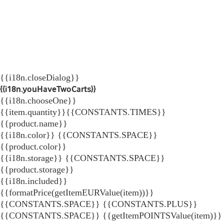
{{i18n.closeDialog}}
{{i18n.youHaveTwoCarts}}
{{i18n.chooseOne}}
{{item.quantity}}{{CONSTANTS.TIMES}}
{{product.name}}
{{i18n.color}} {{CONSTANTS.SPACE}}
{{product.color}}
{{i18n.storage}} {{CONSTANTS.SPACE}}
{{product.storage}}
{{i18n.included}}
{{formatPrice(getItemEURValue(item))}}
{{CONSTANTS.SPACE}} {{CONSTANTS.PLUS}}
{{CONSTANTS.SPACE}} {{getItemPOINTSValue(item)}}