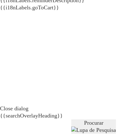
{{i18nLabels.reminderDescription}}
{{i18nLabels.goToCart}}
Close dialog
{{searchOverlayHeading}}
Procurar