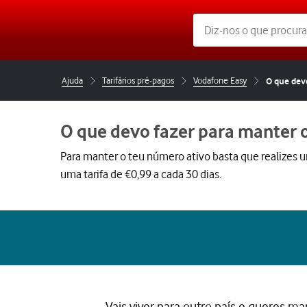
Ajuda
Tarifários pré-pagos
Vodafone Easy
O que dev
O que devo fazer para manter 
Para manter o teu número ativo basta que realizes
uma tarifa de €0,99 a cada 30 dias.
Vais viver para outro país e queres man