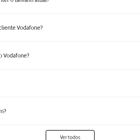
 cliente Vodafone?
ço Vodafone?
am?
Ver todos