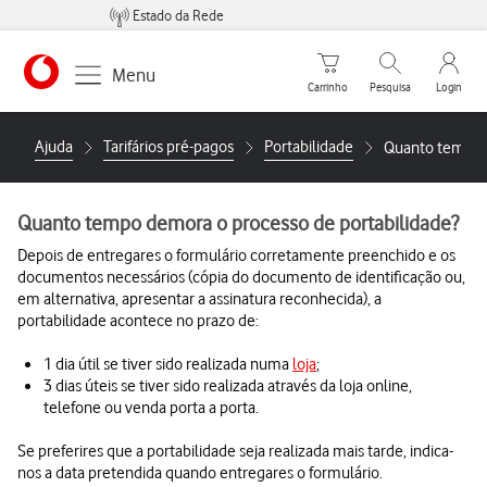
Estado da Rede
Carrinho de compras
Pesquisar
My Vo
Menu
Carrinho
Pesquisa
Login
https://www.vodafone.pt
Ajuda
Tarifários pré-pagos
Portabilidade
Quanto tempo d
Quanto tempo demora o processo de portabilidade?
Depois de entregares o formulário corretamente preenchido e os
documentos necessários (cópia do documento de identificação ou,
em alternativa, apresentar a assinatura reconhecida), a
portabilidade acontece no prazo de:
1 dia útil se tiver sido realizada numa
loja
;
3 dias úteis se tiver sido realizada através da loja online,
telefone ou venda porta a porta.
Se preferires que a portabilidade seja realizada mais tarde, indica-
nos a data pretendida quando entregares o formulário.