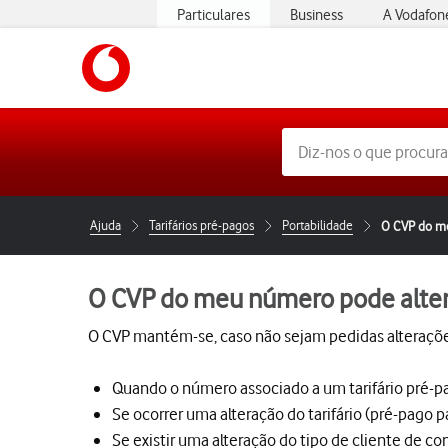
Particulares
Business
A Vodafon
https://www.vodafone.pt
Ajuda
Tarifários pré-pagos
Portabilidade
O CVP do me
O CVP do meu número pode alter
O CVP mantém-se, caso não sejam pedidas alterações
Quando o número associado a um tarifário pré-pa
Se ocorrer uma alteração do tarifário (pré-pago p
Se existir uma alteração do tipo de cliente de c