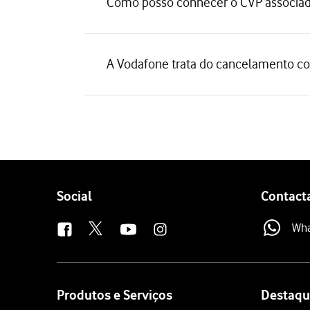
Como posso conhecer o CVP associad
A Vodafone trata do cancelamento co
Follow
Social
Contact
us
Wh
Site
map
Produtos e Serviços
Destaqu