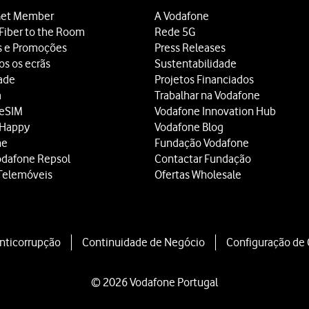
et Member
A Vodafone
Fiber to the Room
Rede 5G
s e Promoções
Press Releases
os os ecrãs
Sustentabilidade
dade
Projetos Financiados
a
Trabalhar na Vodafone
 eSIM
Vodafone Innovation Hub
 Happy
Vodafone Blog
ne
Fundação Vodafone
odafone Repsol
Contactar Fundação
Telemóveis
Ofertas Wholesale
Anticorrupção
Continuidade de Negócio
Configuração de
© 2026 Vodafone Portugal