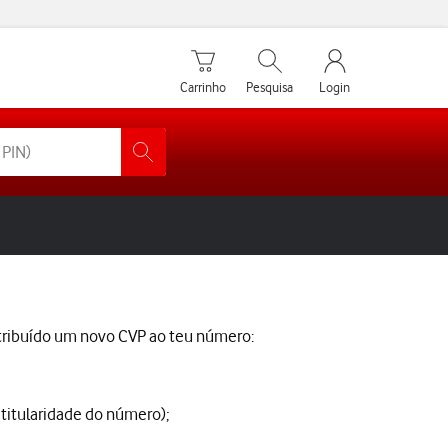
Carrinho de compras
Pesquisar
My Vodafone Men
Carrinho
Pesquisa
Login
atribuído um novo CVP ao teu número:
 titularidade do número);