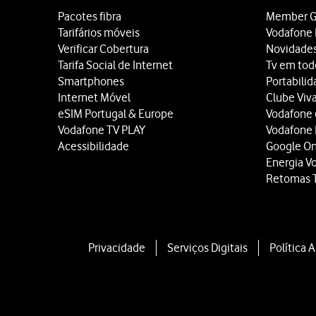
Pacotes fibra
Member G
Tarifários móveis
Vodafone 
Verificar Cobertura
Novidade
Tarifa Social de Internet
Tv em tod
Smartphones
Portabili
Internet Móvel
Clube Viv
eSIM Portugal & Europe
Vodafone
Vodafone TV PLAY
Vodafone
Acessibilidade
Google O
Energia V
Retomas 
Privacidade
Serviços Digitais
Política 