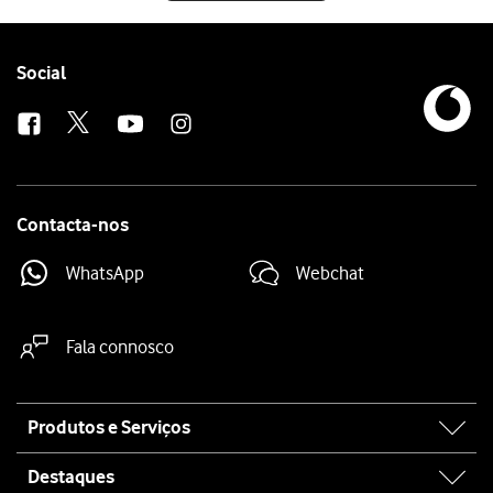
Follow
Social
us
Contacta-nos
WhatsApp
Webchat
Fala connosco
Site
Produtos e Serviços
map
Destaques