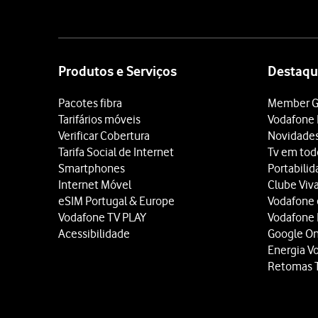
Site
map
Produtos e Serviços
Destaqu
Pacotes fibra
Member G
Tarifários móveis
Vodafone 
Verificar Cobertura
Novidade
Tarifa Social de Internet
Tv em tod
Smartphones
Portabili
Internet Móvel
Clube Viv
eSIM Portugal & Europe
Vodafone
Vodafone TV PLAY
Vodafone
Acessibilidade
Google O
Energia V
Retomas 