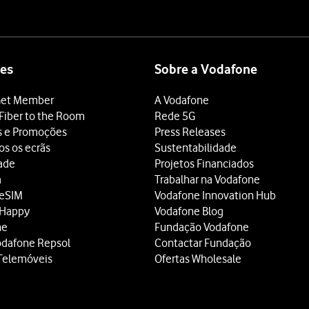
es
Sobre a Vodafone
et Member
A Vodafone
Fiber to the Room
Rede 5G
s e Promoções
Press Releases
os os ecrãs
Sustentabilidade
dade
Projetos Financiados
a
Trabalhar na Vodafone
 eSIM
Vodafone Innovation Hub
 Happy
Vodafone Blog
ne
Fundação Vodafone
odafone Repsol
Contactar Fundação
Telemóveis
Ofertas Wholesale