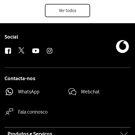
Ver todos
Follow
Social
us
Contacta-nos
WhatsApp
Webchat
Fala connosco
Site
Produtos e Serviços