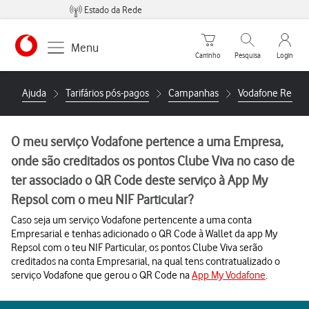
Estado da Rede
Carrinho de compras
Pesquisar
My Vo
Menu
Carrinho
Pesquisa
Login
https://www.vodafone.pt
Ajuda
Tarifários pós-pagos
Campanhas
Vodafone Repso
O meu serviço Vodafone pertence a uma Empresa,
onde são creditados os pontos Clube Viva no caso de
ter associado o QR Code deste serviço à App My
Repsol com o meu NIF Particular?
Caso seja um serviço Vodafone pertencente a uma conta
Empresarial e tenhas adicionado o QR Code à Wallet da app My
Repsol com o teu NIF Particular, os pontos Clube Viva serão
creditados na conta Empresarial, na qual tens contratualizado o
serviço Vodafone que gerou o QR Code na
App My Vodafone
.