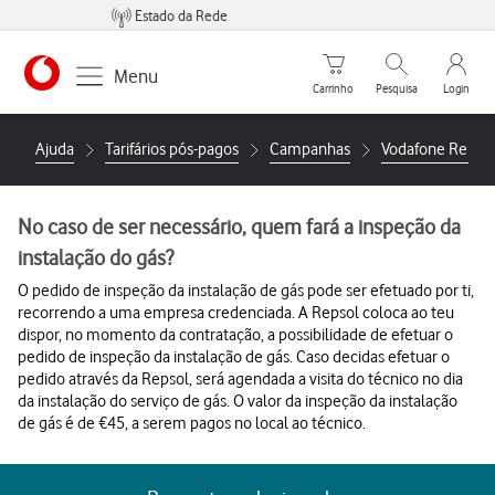
Estado da Rede
Carrinho de compras
Pesquisar
My Vo
Menu
Carrinho
Pesquisa
Login
https://www.vodafone.pt
Ajuda
Tarifários pós-pagos
Campanhas
Vodafone Repso
No caso de ser necessário, quem fará a inspeção da
instalação do gás?
O pedido de inspeção da instalação de gás pode ser efetuado por ti,
recorrendo a uma empresa credenciada. A Repsol coloca ao teu
dispor, no momento da contratação, a possibilidade de efetuar o
pedido de inspeção da instalação de gás. Caso decidas efetuar o
pedido através da Repsol, será agendada a visita do técnico no dia
da instalação do serviço de gás. O valor da inspeção da instalação
de gás é de €45, a serem pagos no local ao técnico.