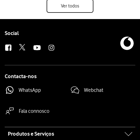
Ver todos
Follow
Social
us
Contacta-nos
WhatsApp
Webchat
Fala connosco
Site
Produtos e Serviços
map