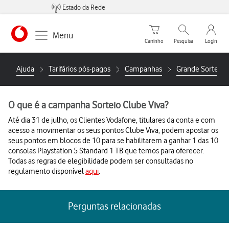
Estado da Rede
Carrinho de compras
Pesquisar
My Vo
Menu
Carrinho
Pesquisa
Login
https://www.vodafone.pt
Ajuda
Tarifários pós-pagos
Campanhas
Grande Sorteio 
O que é a campanha Sorteio Clube Viva?
Até dia 31 de julho, os Clientes Vodafone, titulares da conta e com
acesso a movimentar os seus pontos Clube Viva, podem apostar os
seus pontos em blocos de 10 para se habilitarem a ganhar 1 das 10
consolas Playstation 5 Standard 1 TB que temos para oferecer.
Todas as regras de elegibilidade podem ser consultadas no
regulamento disponível
aqui
.
Perguntas relacionadas