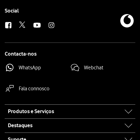
Follow
Social
us
Contacta-nos
WhatsApp
Webchat
Fala connosco
Site
Produtos e Serviços
map
Destaques
Suporte