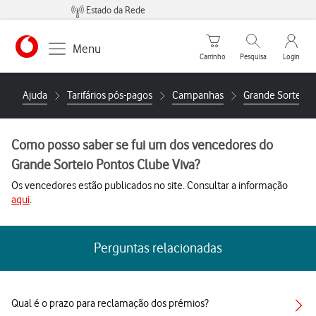
Estado da Rede
Carrinho de compras
Pesquisar
My Vo
Menu
Carrinho
Pesquisa
Login
https://www.vodafone.pt
Ajuda
Tarifários pós-pagos
Campanhas
Grande Sorteio 
Como posso saber se fui um dos vencedores do
Grande Sorteio Pontos Clube Viva?
Os vencedores estão publicados no site. Consultar a informação
aqui
.
Perguntas relacionadas
Qual é o prazo para reclamação dos prémios?