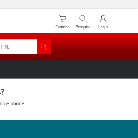
Carrinho de compras
Pesquisar
My Vodafone Men
Carrinho
Pesquisa
Login
s?
 no e-phone.