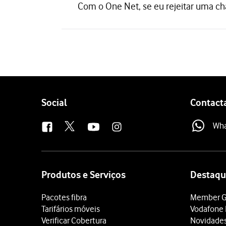
Com o One Net, se eu rejeitar uma c
Follow
Social
Contact
us
Wh
Site
map
Produtos e Serviços
Destaqu
Pacotes fibra
Member G
Tarifários móveis
Vodafone 
Verificar Cobertura
Novidade