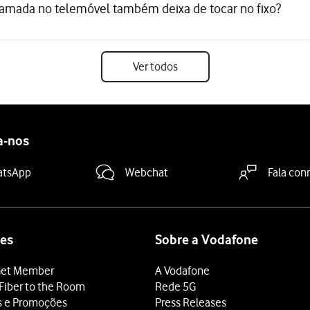
hamada no telemóvel também deixa de tocar no fixo?
Ver todos
a-nos
atsApp
Webchat
Fala con
es
Sobre a Vodafone
et Member
A Vodafone
Fiber to the Room
Rede 5G
s e Promoções
Press Releases