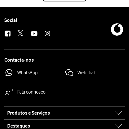
Follow
Social
us
Contacta-nos
WhatsApp
Webchat
Fala connosco
Site
Produtos e Serviços
map
Destaques