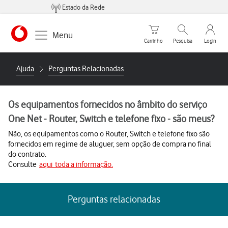
Estado da Rede
Carrinho de compras
Pesquisar
My Vo
Menu
Carrinho
Pesquisa
Login
https://www.vodafone.pt
Ajuda
Perguntas Relacionadas
Os equipamentos fornecidos no âmbito do serviço
One Net - Router, Switch e telefone fixo - são meus?
Não, os equipamentos como o Router, Switch e telefone fixo são
fornecidos em regime de aluguer, sem opção de compra no final
do contrato.
Consulte
aqui
toda a informação.
Perguntas relacionadas