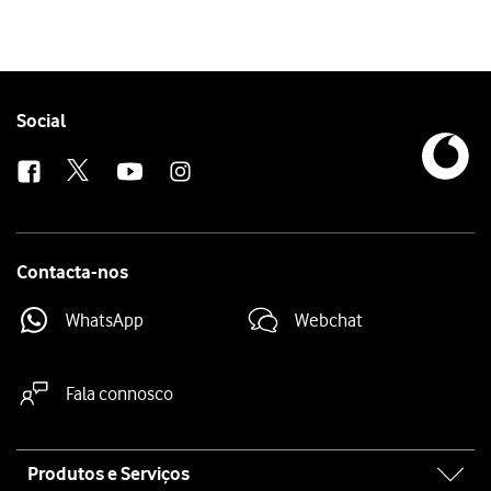
Follow
Social
us
Contacta-nos
WhatsApp
Webchat
Fala connosco
Site
Produtos e Serviços
map