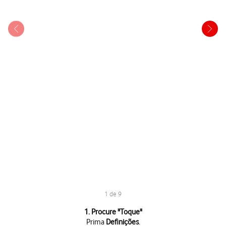
1 de 9
1 de 9
1. Procure "
Toque
"
Prima
Definições
.