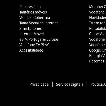
Pacotes fibra
Member G
Tarifários móveis
Vodafone 
Verificar Cobertura
Novidade
Tarifa Social de Internet
Tv em tod
Smartphones
Portabili
Internet Móvel
Clube Viv
eSIM Portugal & Europe
Vodafone
Vodafone TV PLAY
Vodafone
Acessibilidade
Google O
Energia V
Retomas 
Privacidade
Serviços Digitais
Política 