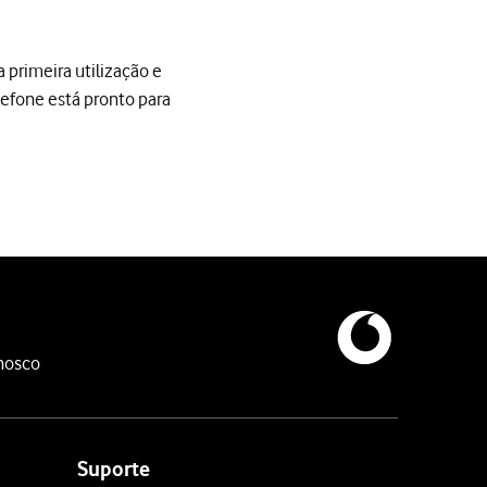
 primeira utilização e
lefone está pronto para
imeira utilização e quando o telefone tiver sido reiniciado. Quand
 indicações no ecrã, para transferir conteúdo para o seu telefone.
nosco
Suporte