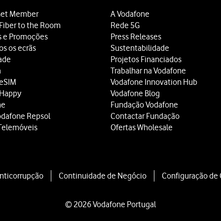
et Member
A Vodafone
Fiber to the Room
Rede 5G
s e Promoções
Press Releases
os os ecrãs
Sustentabilidade
dade
Projetos Financiados
a
Trabalhar na Vodafone
 eSIM
Vodafone Innovation Hub
 Happy
Vodafone Blog
ne
Fundação Vodafone
odafone Repsol
Contactar Fundação
Telemóveis
Ofertas Wholesale
Anticorrupção
Continuidade de Negócio
Configuração de
© 2026 Vodafone Portugal