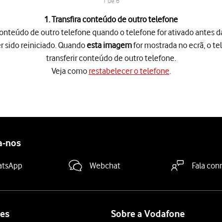
1 de 6
1. Transfira conteúdo de outro telefone
 conteúdo de outro telefone quando o telefone for ativado antes da
r sido reiniciado. Quando
esta imagem
for mostrada no ecrã, o te
transferir conteúdo de outro telefone.
Veja como
restabelecer o telefone
.
teúdo de outro telefone quando o telefone for ativado antes da pr
 telefone
.
ita ligar um telefone ao outro, deve inserir esse cabo e seguir as
a-nos
ã
para transferir conteúdo de outro telefone.
atsApp
Webchat
Fala con
es
Sobre a Vodafone