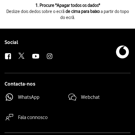
1 de 8
1. Procure "
Apagar todos os dados
"
Deslize dois dedos sobre o ecrã
de cima para baixo
a partir do topo
do ecrã.
Deslize dois dedos sobre o ecrã
de cima para baixo
a partir do topo do 
Prima
o ícone de definições
.
Prima
Sobre o telemóvel
.
Prima
Reposição de fábrica
.
Follow
Social
Prima
Apagar todos os dados
.
us
Prima
Reposição de fábrica
.
Prima
Seguinte
.
Prima
OK
. Aguarde um momento enquanto o telefone restabelece as defi
Contacta-nos
WhatsApp
Webchat
Fala connosco