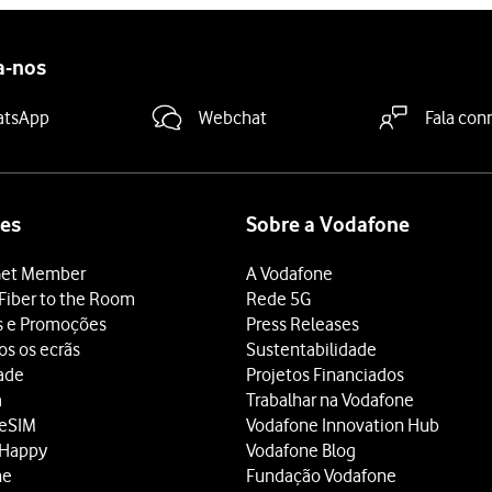
a-nos
atsApp
Webchat
Fala con
es
Sobre a Vodafone
et Member
A Vodafone
Fiber to the Room
Rede 5G
s e Promoções
Press Releases
os os ecrãs
Sustentabilidade
dade
Projetos Financiados
a
Trabalhar na Vodafone
 eSIM
Vodafone Innovation Hub
 Happy
Vodafone Blog
ne
Fundação Vodafone