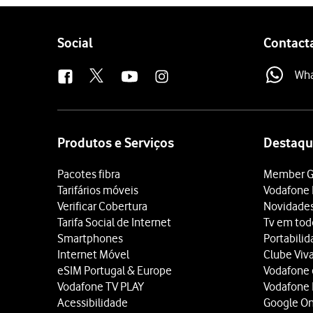
Follow
Social
Contact
us
Wh
Site
map
Produtos e Serviços
Destaqu
Pacotes fibra
Member G
Tarifários móveis
Vodafone 
Verificar Cobertura
Novidade
Tarifa Social de Internet
Tv em tod
Smartphones
Portabili
Internet Móvel
Clube Viv
eSIM Portugal & Europe
Vodafone
Vodafone TV PLAY
Vodafone
Acessibilidade
Google O