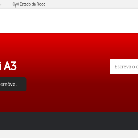
Estado da Rede
e
Condições de Oferta de Serviços
i A3
elemóvel